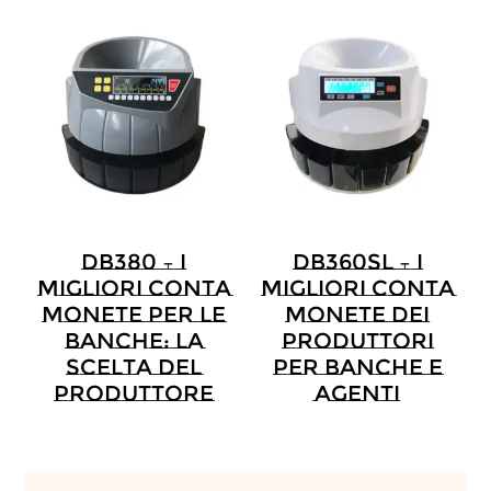
DB380 – I
DB360SL – I
Migliori Conta
Migliori Conta
Monete Per Le
Monete Dei
Banche: La
Produttori
Scelta Del
Per Banche E
Produttore
Agenti