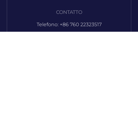
CONTATTO
Telefono: +86 760 22323517
E-mail: info@dongbo2008.com
E-mail: sales@dongbo2008.com
Skype: jacqueline_msau
Skype: seasonho02
Skype: jamiechoi03