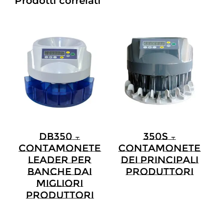
Prodotti correlati
DB350 –
350S –
Contamonete
Contamonete
Leader Per
Dei Principali
Banche Dai
Produttori
Migliori
Produttori