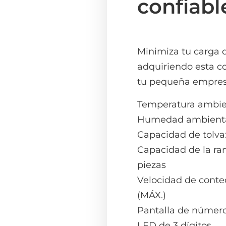
confiabl
Minimiza tu carga d
adquiriendo esta 
tu pequeña empres
Temperatura ambie
Humedad ambienta
Capacidad de tolva
Capacidad de la ra
piezas
Velocidad de conte
(MÁX.)
Pantalla de número
LED de 3 dígitos