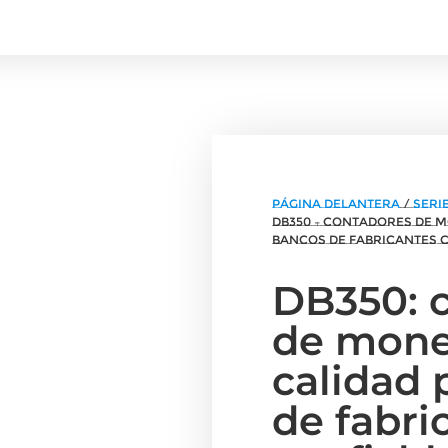
página delantera
/
Seri
DB350 – Contadores de m
bancos de fabricantes 
DB350: 
de mone
calidad 
de fabri