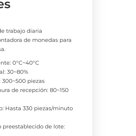
es
e trabajo diaria
contadora de monedas para
a.
nte: 0°C~40°C
l: 30~80%
: 300~500 piezas
nura de recepción: 80~150
o: Hasta 330 piezas/minuto
 preestablecido de lote: