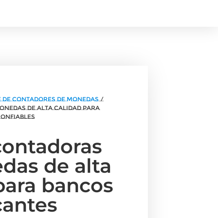
e de contadores de monedas
/
onedas de alta calidad para
confiables
contadoras
das de alta
para bancos
cantes