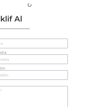
klif Al
sta
fon