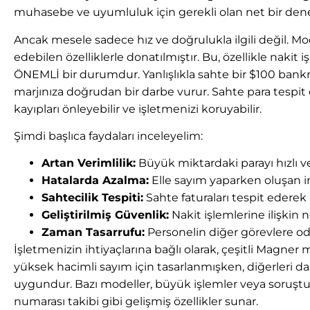
muhasebe ve uyumluluk için gerekli olan net bir dene
Ancak mesele sadece hız ve doğrulukla ilgili değil. Mo
edebilen özelliklerle donatılmıştır. Bu, özellikle naki
ÖNEMLİ bir durumdur. Yanlışlıkla sahte bir $100 bankn
marjınıza doğrudan bir darbe vurur. Sahte para tespit 
kayıpları önleyebilir ve işletmenizi koruyabilir.
Şimdi başlıca faydaları inceleyelim:
Artan Verimlilik:
Büyük miktardaki parayı hızlı ve
Hatalarda Azalma:
Elle sayım yaparken oluşan in
Sahtecilik Tespiti:
Sahte faturaları tespit ederek 
Geliştirilmiş Güvenlik:
Nakit işlemlerine ilişkin n
Zaman Tasarrufu:
Personelin diğer görevlere od
İşletmenizin ihtiyaçlarına bağlı olarak, çeşitli Magner m
yüksek hacimli sayım için tasarlanmışken, diğerleri 
uygundur. Bazı modeller, büyük işlemler veya soruştur
numarası takibi gibi gelişmiş özellikler sunar.