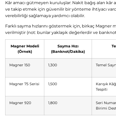
Kâr amacı gütmeyen kuruluşlar: Nakit bağış alan kâr 
ve takip etmek için güvenilir bir yönteme ihtiyacı vard
verebilirliği sağlamaya yardımcı olabilir.
Farklı sayma hızlarını göstermek için, birkaç Magner mo
verilmiştir (not: bunlar yaklaşık değerlerdir ve bankn
Magner Modeli
Sayma Hızı
Te
(Örnek)
(Banknot/Dakika)
Magner 150
1,300
Temel Saym
Magner 75 Serisi
1,500
Karışık Kâğ
Tespiti
Magner 920
1,800
Seri Numara
Birimi Des