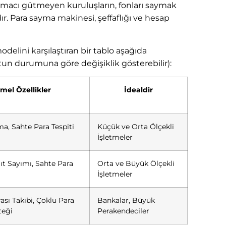
amacı gütmeyen kuruluşların, fonları saymak
ır. Para sayma makinesi, şeffaflığı ve hesap
delini karşılaştıran bir tablo aşağıda
otun durumuna göre değişiklik gösterebilir):
mel Özellikler
İdealdir
a, Sahte Para Tespiti
Küçük ve Orta Ölçekli
İşletmeler
ıt Sayımı, Sahte Para
Orta ve Büyük Ölçekli
İşletmeler
sı Takibi, Çoklu Para
Bankalar, Büyük
teği
Perakendeciler