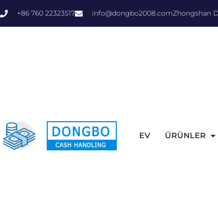
+86 760 22323517
info@dongbo2008.com
Zhongshan Do
EV
ÜRÜNLER