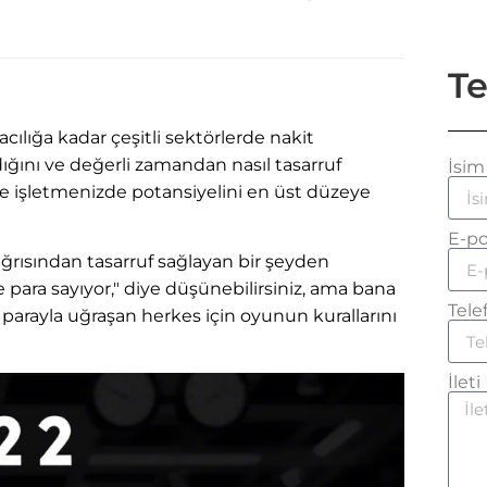
Te
ığa kadar çeşitli sektörlerde nakit
rdığını ve değerli zamandan nasıl tasarruf
İsim
 ve işletmenizde potansiyelini en üst düzeye
E-po
rısından tasarruf sağlayan bir şeyden
para sayıyor," diye düşünebilirsiniz, ama bana
Tele
parayla uğraşan herkes için oyunun kurallarını
İleti