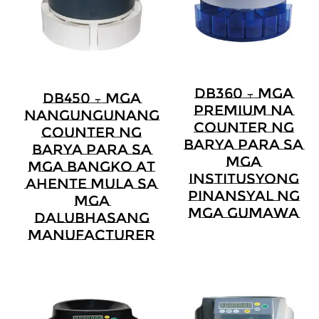
DB360 – Mga
DB450 – Mga
Premium Na
Nangungunang
Counter Ng
Counter Ng
Barya Para Sa
Barya Para Sa
Mga
Mga Bangko At
Institusyong
Ahente Mula Sa
Pinansyal Ng
Mga
Mga Gumawa
Dalubhasang
Manufacturer