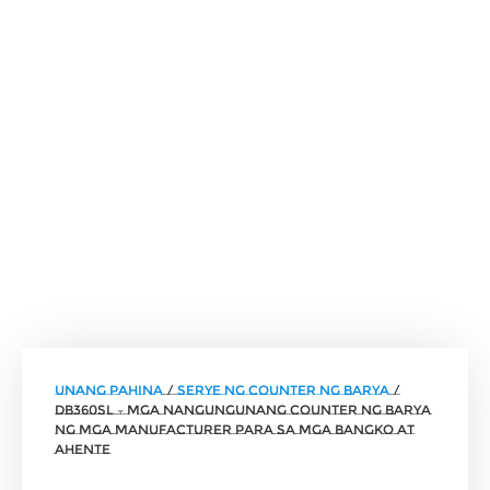
unang pahina
/
Serye ng Counter ng Barya
/
DB360SL – Mga Nangungunang Counter ng Barya
ng Mga Manufacturer para sa Mga Bangko at
Ahente