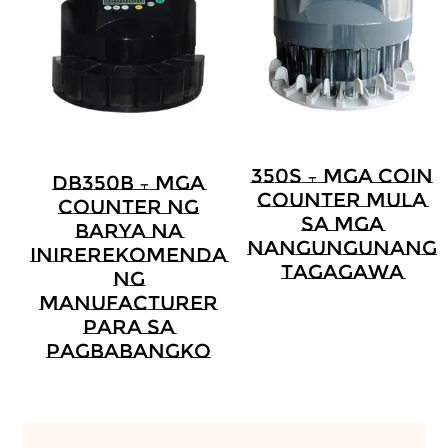
350S – Mga Coin
DB350B – Mga
Counter Mula
Counter Ng
Sa Mga
Barya Na
Nangungunang
Inirerekomenda
Tagagawa
Ng
Manufacturer
Para Sa
Pagbabangko