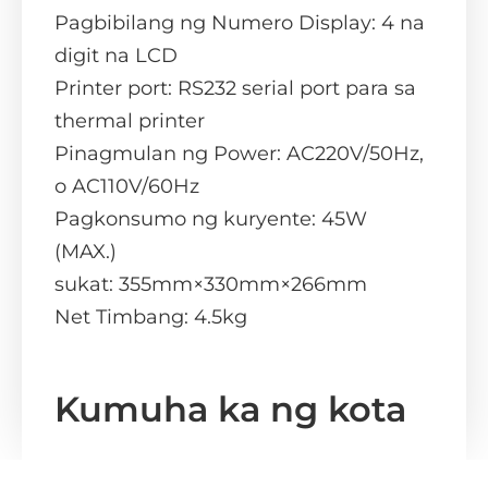
Pagbibilang ng Numero Display: 4 na
digit na LCD
Printer port: RS232 serial port para sa
thermal printer
Pinagmulan ng Power: AC220V/50Hz,
o AC110V/60Hz
Pagkonsumo ng kuryente: 45W
(MAX.)
sukat: 355mm×330mm×266mm
Net Timbang: 4.5kg
Kumuha ka ng kota