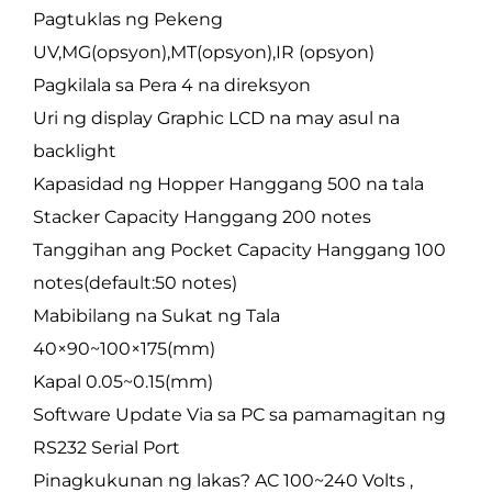
Pagtuklas ng Pekeng
UV,MG(opsyon),MT(opsyon),IR (opsyon)
Pagkilala sa Pera 4 na direksyon
Uri ng display Graphic LCD na may asul na
backlight
Kapasidad ng Hopper Hanggang 500 na tala
Stacker Capacity Hanggang 200 notes
Tanggihan ang Pocket Capacity Hanggang 100
notes(default:50 notes)
Mabibilang na Sukat ng Tala
40×90~100×175(mm)
Kapal 0.05~0.15(mm)
Software Update Via sa PC sa pamamagitan ng
RS232 Serial Port
Pinagkukunan ng lakas? AC 100~240 Volts ,