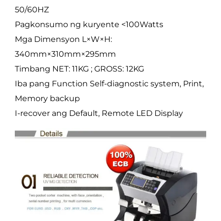
50/60HZ
Pagkonsumo ng kuryente <100Watts
Mga Dimensyon L×W×H:
340mm×310mm×295mm
Timbang NET: 11KG ; GROSS: 12KG
Iba pang Function Self-diagnostic system, Print,
Memory backup
I-recover ang Default, Remote LED Display