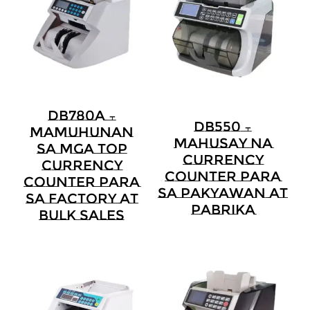
DB780A –
DB550 –
Mamuhunan
Mahusay Na
Sa Mga Top
Currency
Currency
Counter Para
Counter Para
Sa Pakyawan At
Sa Factory At
Pabrika
Bulk Sales