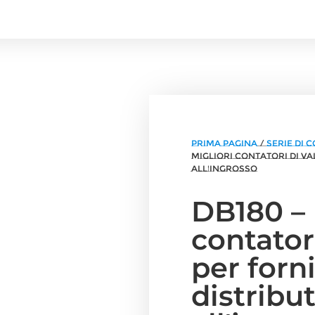
Prima pagina
/
Serie di 
migliori contatori di va
all'ingrosso
DB180 – 
contator
per forni
distribut