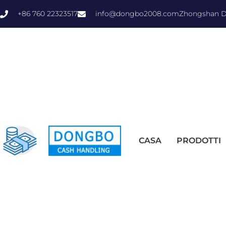
+86 760 22323517
info@dongbo2008.com
Zhongshan Do
CASA
PRODOTTI