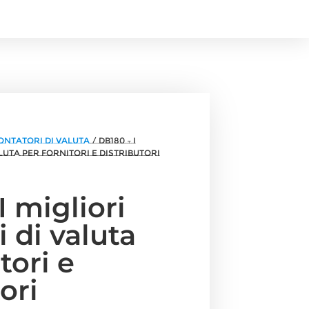
contatori di valuta
/ DB180 – I
luta per fornitori e distributori
I migliori
i di valuta
tori e
ori