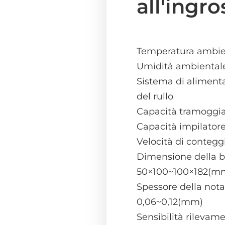
all'ingr
Temperatura ambie
Umidità ambiental
Sistema di alimenta
del rullo
Capacità tramoggia
Capacità impilatore
Velocità di contegg
Dimensione della 
50×100~100×182(m
Spessore della not
0,06~0,12(mm)
Sensibilità rilevam