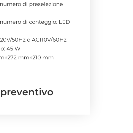
 numero di preselezione
l numero di conteggio: LED
220V/50Hz o AC110V/60Hz
o: 45 W
 mm×272 mm×210 mm
 preventivo