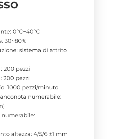
osso
nte: 0°C~40°C
e: 30~80%
zione: sistema di attrito
: 200 pezzi
: 200 pezzi
io: 1000 pezzi/minuto
banconota numerabile:
m)
a numerabile:
ento altezza: 4/5/6 ±1 mm