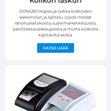
Kolikon laskuri
DONGBO Nopea ja tarkka kolikoiden
laskeminen ja lajittelu. Löydä meidät
rahoituslaitoksista, supermarketketjuista,
päivittäistavarakaupoista ja muilta kolikoita
käyttäviltä aloilta.
Katso lisää