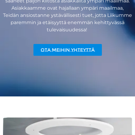
saaneet paljon kiitosta asiakkailta ympäri maailmaa.
Asiakkaamme ovat hajallaan ympäri maailmaa,
Teidän ansiostanne ystävällisesti tuet, jotta Liikumme
paremmin ja etäisyyttä enemmän kehittyvässä
tulevaisuudessa!
Ota meihin yhteyttä