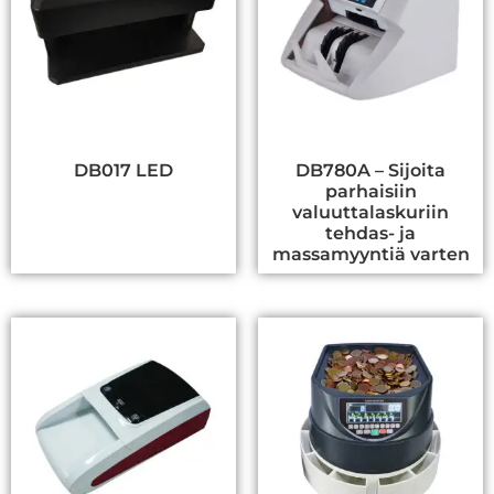
DB017 LED
DB780A – Sijoita
parhaisiin
valuuttalaskuriin
tehdas- ja
massamyyntiä varten