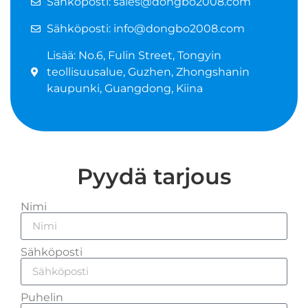
Sähköposti: sales@dongbo2008.com
Sähköposti: info@dongbo2008.com
Lisää: No.6, Fulin Street, Tongyin
teollisuusalue, Guzhen, Zhongshanin
kaupunki, Guangdong, Kiina
Pyydä tarjous
Nimi
Sähköposti
Puhelin