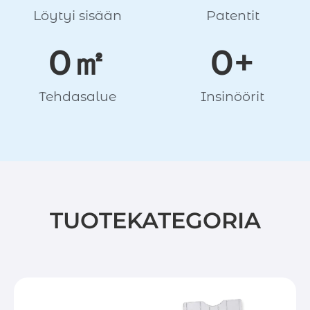
Löytyi sisään
Patentit
0
㎡
0
+
Tehdasalue
Insinöörit
TUOTEKATEGORIA