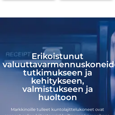
Erikoistunut
valuuttavarmennuskonei
tutkimukseen ja
kehitykseen,
valmistukseen ja
huoltoon
Markkinoille tulleet kuntolajittelukoneet ovat