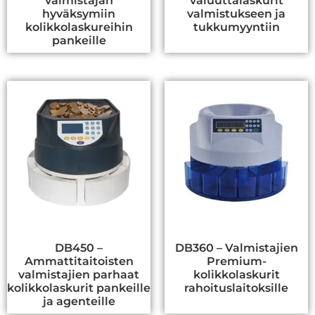
valmistajan
valuuttalaskurit
hyväksymiin
valmistukseen ja
kolikkolaskureihin
tukkumyyntiin
pankeille
DB450 –
DB360 – Valmistajien
Ammattitaitoisten
Premium-
valmistajien parhaat
kolikkolaskurit
kolikkolaskurit pankeille
rahoituslaitoksille
ja agenteille