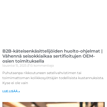
B2B-käteisenkäsittelijöiden huolto-ohjelmat |
Vähennä seisokkiaikaa sertifioitujen OEM-
osien toimituksella
lauantai 15, 2025
Ei kommentteja
Puhutaanpa rikkoutuneen setelivahvistimen tai
toimimattoman kolikkosyöttäjän todellisista kustannuksista.
Kyse ei ole vain
Lue lisää »