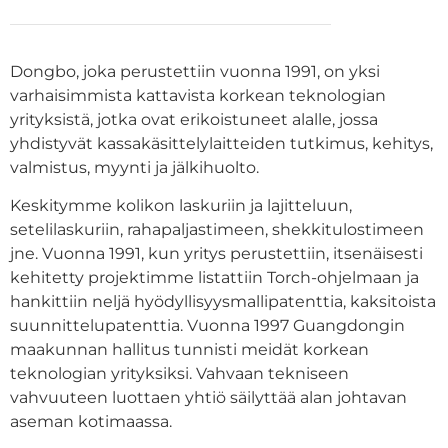
Dongbo, joka perustettiin vuonna 1991, on yksi
varhaisimmista kattavista korkean teknologian
yrityksistä, jotka ovat erikoistuneet alalle, jossa
yhdistyvät kassakäsittelylaitteiden tutkimus, kehitys,
valmistus, myynti ja jälkihuolto.
Keskitymme kolikon laskuriin ja lajitteluun,
setelilaskuriin, rahapaljastimeen, shekkitulostimeen
jne. Vuonna 1991, kun yritys perustettiin, itsenäisesti
kehitetty projektimme listattiin Torch-ohjelmaan ja
hankittiin neljä hyödyllisyysmallipatenttia, kaksitoista
suunnittelupatenttia. Vuonna 1997 Guangdongin
maakunnan hallitus tunnisti meidät korkean
teknologian yrityksiksi. Vahvaan tekniseen
vahvuuteen luottaen yhtiö säilyttää alan johtavan
aseman kotimaassa.