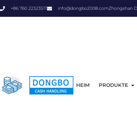
+86 760 22323517
info@dongbo2008.com
Zhongshan Do
HEIM
PRODUKTE