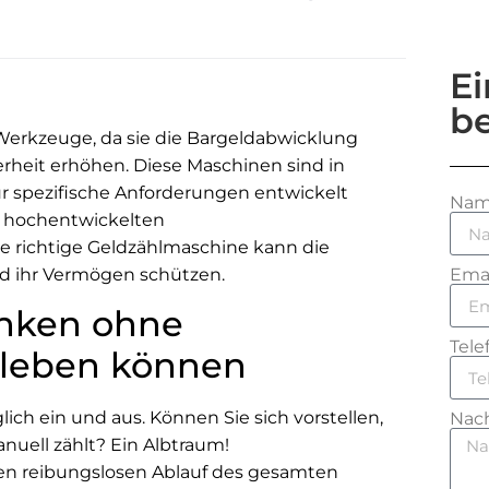
E
b
Werkzeuge, da sie die Bargeldabwicklung
erheit erhöhen. Diese Maschinen sind in
ür spezifische Anforderungen entwickelt
Na
u hochentwickelten
e richtige Geldzählmaschine kann die
und ihr Vermögen schützen.
Emai
anken ohne
Tele
 leben können
lich ein und aus. Können Sie sich vorstellen,
Nach
nuell zählt? Ein Albtraum!
 den reibungslosen Ablauf des gesamten