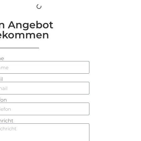
in Angebot
ekommen
me
l
fon
richt