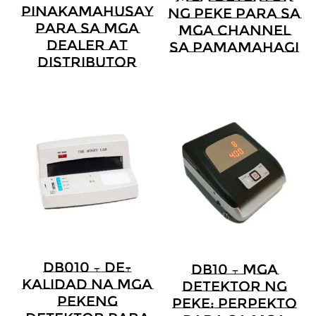
Pinakamahusay
Ng Peke Para Sa
Para Sa Mga
Mga Channel
Dealer At
Sa Pamamahagi
Distributor
DB010 – De-
DB10 – Mga
Kalidad Na Mga
Detektor Ng
Pekeng
Peke: Perpekto