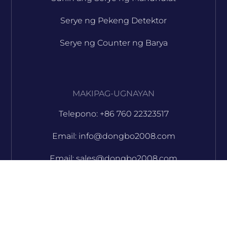
Serye ng Pekeng Detektor
Serye ng Counter ng Barya
MAKIPAG-UGNAYAN
Telepono: +86 760 22323517
Email: info@dongbo2008.com
Email: sales@dongbo2008.com
Skype: jacqueline_msau
Skype: seasonho02
Skype: jamiechoi03