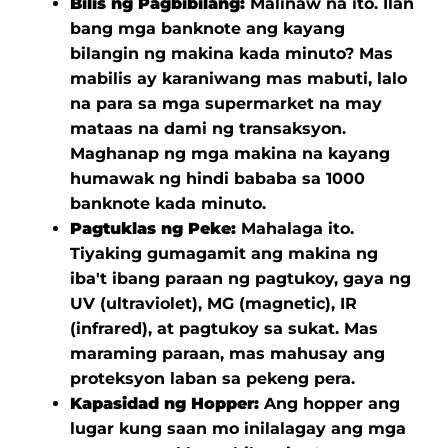
Bilis ng Pagbibilang:
Malinaw na ito. Ilan
bang mga banknote ang kayang
bilangin ng makina kada minuto? Mas
mabilis ay karaniwang mas mabuti, lalo
na para sa mga supermarket na may
mataas na dami ng transaksyon.
Maghanap ng mga makina na kayang
humawak ng hindi bababa sa 1000
banknote kada minuto.
Pagtuklas ng Peke:
Mahalaga ito.
Tiyaking gumagamit ang makina ng
iba't ibang paraan ng pagtukoy, gaya ng
UV (ultraviolet), MG (magnetic), IR
(infrared), at pagtukoy sa sukat. Mas
maraming paraan, mas mahusay ang
proteksyon laban sa pekeng pera.
Kapasidad ng Hopper:
Ang hopper ang
lugar kung saan mo inilalagay ang mga