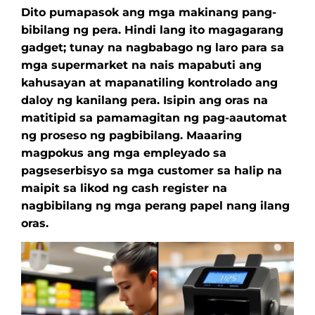
Dito pumapasok ang mga makinang pang-
bibilang ng pera. Hindi lang ito magagarang
gadget; tunay na nagbabago ng laro para sa
mga supermarket na nais mapabuti ang
kahusayan at mapanatiling kontrolado ang
daloy ng kanilang pera. Isipin ang oras na
matitipid sa pamamagitan ng pag-aautomat
ng proseso ng pagbibilang. Maaaring
magpokus ang mga empleyado sa
pagseserbisyo sa mga customer sa halip na
maipit sa likod ng cash register na
nagbibilang ng mga perang papel nang ilang
oras.