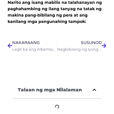
Narito ang isang mabilis na talahanayan ng
paghahambing ng ilang tanyag na tatak ng
makina pang-bibilang ng pera at ang
kanilang mga pangunahing tampok:
NAKARAANG
SUSUNOD
Legit ba ang Albertsons Money Counting Machine? Isang Deep Dive
Nagbibilang ng Iyong mga Barya? Hanapin ang Pinakamahusay na Kumpanya para sa Mga Makinang Nagbibilang ng Pera sa Mga Industriya
Talaan ng mga Nilalaman