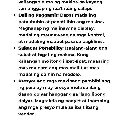
kailanganin mo ng makina na kayang
tumanggap ng iba't ibang salapi.
Dali ng Paggamit:
Dapat madaling
patakbuhin at panatilihin ang makina.
Maghanap ng malinaw na display,
madaling maunawaan na mga kontrol,
at madaling maabot para sa paglilinis.
Sukat at Portability:
Isaalang-alang ang
sukat at bigat ng makina. Kung
kailangan mo itong ilipat-lipat, maaaring
mas mainam ang mas maliit at mas
madaling dalhin na modelo.
Presyo:
Ang mga makinang pambibilang
ng pera ay may presyo mula sa ilang
daang dolyar hanggang sa ilang libong
dolyar. Magtakda ng badyet at ihambing
ang mga presyo mula sa iba't ibang
vendor.