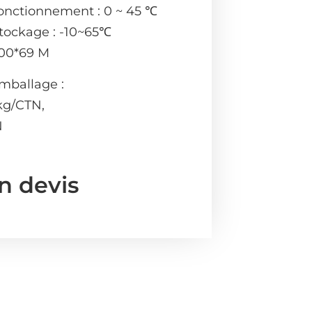
onctionnement : 0 ~ 45 ℃
tockage : -10~65℃
100*69 M
emballage :
 kg/CTN,
N
n devis