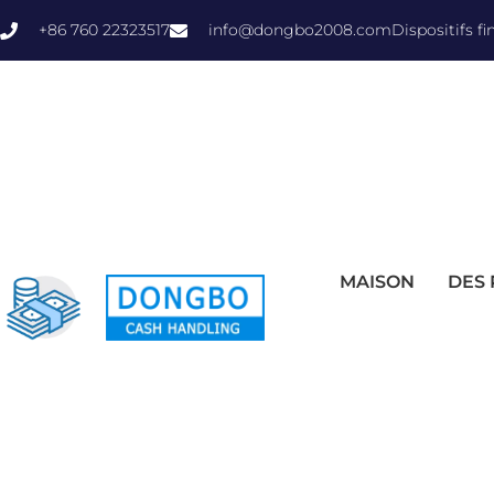
+86 760 22323517
info@dongbo2008.com
Dispositifs f
MAISON
DES 