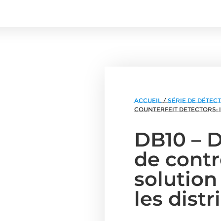
Accueil
/
Série de déte
Counterfeit Detectors: 
DB10 – 
de contr
solution
les dist