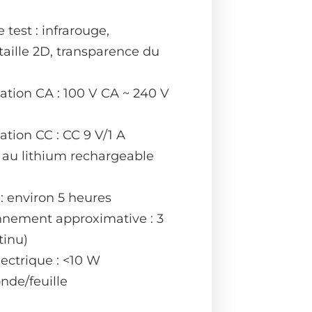
 test : infrarouge,
aille 2D, transparence du
ation CA : 100 V CA ~ 240 V
ation CC : CC 9 V/1 A
ie au lithium rechargeable
: environ 5 heures
nnement approximative : 3
tinu)
ctrique : <10 W
onde/feuille