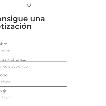
onsigue una
tización
bre
eo electrónico
fono
saje