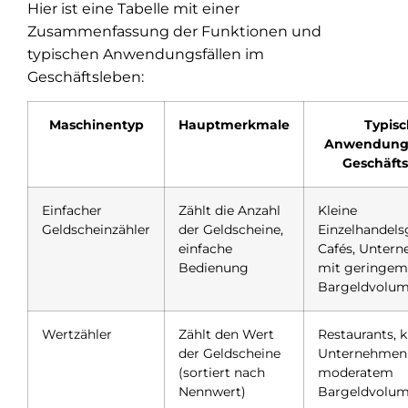
Hier ist eine Tabelle mit einer
Zusammenfassung der Funktionen und
typischen Anwendungsfällen im
Geschäftsleben:
Maschinentyp
Hauptmerkmale
Typis
Anwendungs
Geschäft
Einfacher
Zählt die Anzahl
Kleine
Geldscheinzähler
der Geldscheine,
Einzelhandels
einfache
Cafés, Unter
Bedienung
mit geringem
Bargeldvolu
Wertzähler
Zählt den Wert
Restaurants, k
der Geldscheine
Unternehmen
(sortiert nach
moderatem
Nennwert)
Bargeldvolu