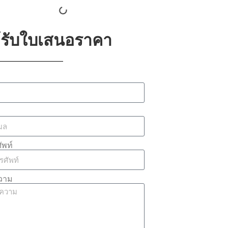
้รับใบเสนอราคา
ัพท์
วาม