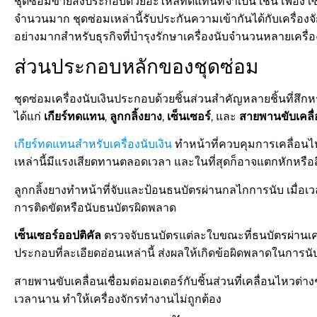
ชุดซ่อมขายส่งประกอบด้วยอะไหล่ทดแทนที่จำเป็น เช่น เฟือง เซ
จำนวนมาก ชุดซ่อมเหล่านี้รับประกันความเข้ากันได้กับเครื่องจั
อย่างมากสำหรับธุรกิจที่บำรุงรักษาเครื่องนับจำนวนหลายเครื่อ
ส่วนประกอบหลักของชุดซ่อม
ชุดซ่อมเครื่องนับเงินประกอบด้วยชิ้นส่วนสำคัญหลายชิ้นที่สึก
ได้แก่
เกียร์ทดแทน
,
ลูกกลิ้งยาง
,
เซ็นเซอร์
, และ
สายพานขับเคลื
เกียร์ทดแทนสำหรับเครื่องนับเงิน
ทำหน้าที่ควบคุมการเคลื่อนไ
เหล่านี้มีแรงเสียดทานตลอดเวลา และในที่สุดก็อาจแตกหักหรือ
ลูกกลิ้งยางทำหน้าที่จับและป้อนธนบัตรผ่านกลไกการนับ เมื่อเวล
การติดขัดหรือนับธนบัตรผิดพลาด
เซ็นเซอร์ออปติคัล
ตรวจจับธนบัตรแต่ละใบขณะที่ธนบัตรผ่านเคร
ประกอบที่ละเอียดอ่อนเหล่านี้ ส่งผลให้เกิดข้อผิดพลาดในการนั
สายพานขับเคลื่อนเชื่อมต่อมอเตอร์กับชิ้นส่วนที่เคลื่อนไหวต่
เวลานาน ทำให้เครื่องจักรทำงานไม่ถูกต้อง