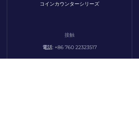
コインカウンターシリーズ
接触
電話: +86 760 22323517
電子メール: info@dongbo2008.com
電子メール: sales@dongbo2008.com
スカイプ：jacqueline_msau
スカイプ：seasonho02
スカイプ：jamiechoi03